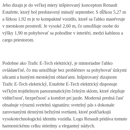
Jeho dizajn je do veľkej miery inšpirovaný konceptom Renault
Estafette, ktorý bol predstavený minulý september. S dĺžkou 5,27 m
a šírkou 1,92 m je to kompaktné vozidlo, ktoré sa ľahko manévruje
v mestskom prostredí. Je vysoké 2,60 m, čo umožňuje osobe do
výšky 1,90 m pohybovať sa pohodlne v interiéri, medzi kabínou a
cargo priestorom.
Podobne ako Trafic E-Tech elektrický, je mimoriadne ľahko
ovládateľné, čo mu umožňuje bez problémov sa pohybovať úzkymi
ulicami a hustými mestskými oblasťami. Inšpirovaný dizajnom
Trafic E-Tech elektrický, Estafette E-Tech elektrický disponuje
veľkým trojdielnym panoramatickým čelným sklom, ktoré zlepšuje
viditeľnosť, bezpečnosť a komfort pri jazde. Moderná predná časť
obsahuje výraznú svetelnú signatúru: svetelný pás s dokonale
zarovnanými dennými bežnými svetlami, ktoré podčiarkujú
vysokotechnologickú identitu vozidla. Logo Renault pridáva tomuto
harmonickému celku striedmy a elegantný nádych.