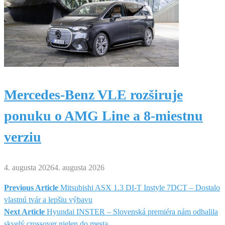
Mercedes-Benz VLE rozširuje
ponuku o AMG Line a 8-miestnu
verziu
4. augusta 2026
4. augusta 2026
Previous Article
Mitsubishi ASX 1.3 DI-T Instyle 7DCT – Dostalo
Navigácia
vlastnú tvár a lepšiu výbavu
Next Article
Hyundai INSTER – Slovenská premiéra nám odhalila
v
skvelý crossover nielen do mesta