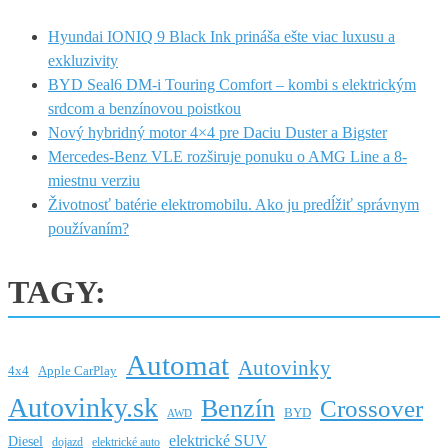
Hyundai IONIQ 9 Black Ink prináša ešte viac luxusu a
exkluzivity
BYD Seal6 DM-i Touring Comfort – kombi s elektrickým
srdcom a benzínovou poistkou
Nový hybridný motor 4×4 pre Daciu Duster a Bigster
Mercedes-Benz VLE rozširuje ponuku o AMG Line a 8-
miestnu verziu
Životnosť batérie elektromobilu. Ako ju predĺžiť správnym
používaním?
TAGY:
Automat
Autovinky
4x4
Apple CarPlay
Autovinky.sk
Benzín
Crossover
BYD
AWD
elektrické SUV
Diesel
dojazd
elektrické auto