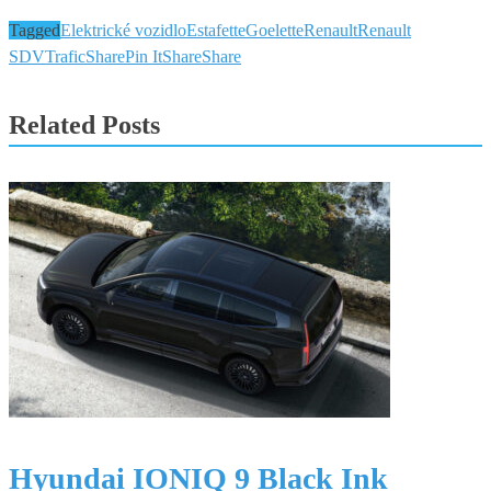
Tagged
Elektrické vozidlo
Estafette
Goelette
Renault
Renault
SDV
Trafic
Share
Pin It
Share
Share
Related Posts
Hyundai IONIQ 9 Black Ink