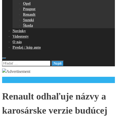
Opel
Peugeot
Renault
Suzuki
Škoda
Novinky
Videotesty
O nás
Predaj / kúp auto
Hľadať:
Novinky
Renault odhaľuje názvy a
karosárske verzie budúcej