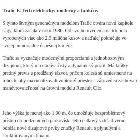
Trafic E-Tech elektrický: moderný a funkčný
S týmto štvrtým generačným modelom Trafic otvára novú kapitolu
ságy, ktorá začala v roku 1980. Od svojho uvedenia na trh bolo
vyrobených viac ako 2,5 milióna kusov a naďalej pokračuje vo
svojej mimoriadne úspešnej kariére.
Trafic sa vyznačuje modernými proporciami a jednoboxovým
dizajnom, ktorý mu dodáva čistý a dynamický profil. Má krátky
predný previs a predĺžený rázvor, pričom kolesá sú umiestnené na
rohoch, aby maximalizovali vnútorný priestor a zároveň si zachovali
manévrovateľnosť na úrovni modelu Renault Clio.
Jeho výška je menej ako 1,90 m, čo umožňuje bezproblémový
prístup do podzemných parkovísk. Jeho celkový vzhľad verne
odráža nové dizajnové prvky značky Renault, s plynulými a
štruktúrovanými líniami.