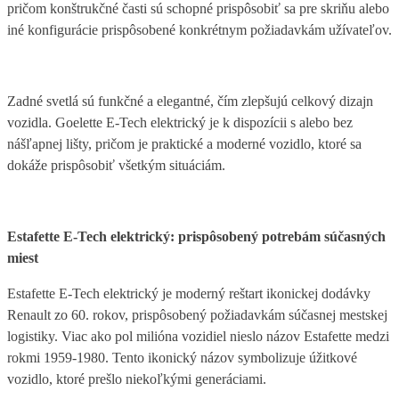
pričom konštrukčné časti sú schopné prispôsobiť sa pre skriňu alebo
iné konfigurácie prispôsobené konkrétnym požiadavkám užívateľov.
Zadné svetlá sú funkčné a elegantné, čím zlepšujú celkový dizajn
vozidla. Goelette E-Tech elektrický je k dispozícii s alebo bez
nášľapnej lišty, pričom je praktické a moderné vozidlo, ktoré sa
dokáže prispôsobiť všetkým situáciám.
Estafette E-Tech elektrický: prispôsobený potrebám súčasných
miest
Estafette E-Tech elektrický je moderný reštart ikonickej dodávky
Renault zo 60. rokov, prispôsobený požiadavkám súčasnej mestskej
logistiky. Viac ako pol milióna vozidiel nieslo názov Estafette medzi
rokmi 1959-1980. Tento ikonický názov symbolizuje úžitkové
vozidlo, ktoré prešlo niekoľkými generáciami.