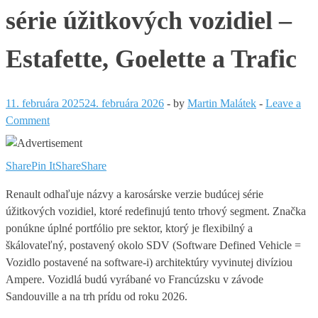
série úžitkových vozidiel –
Estafette, Goelette a Trafic
11. februára 2025
24. februára 2026
-
by
Martin Malátek
-
Leave a
Comment
Share
Pin It
Share
Share
Renault odhaľuje názvy a karosárske verzie budúcej série
úžitkových vozidiel, ktoré redefinujú tento trhový segment. Značka
ponúkne úplné portfólio pre sektor, ktorý je flexibilný a
škálovateľný, postavený okolo SDV (Software Defined Vehicle =
Vozidlo postavené na software-i) architektúry vyvinutej divíziou
Ampere. Vozidlá budú vyrábané vo Francúzsku v závode
Sandouville a na trh prídu od roku 2026.