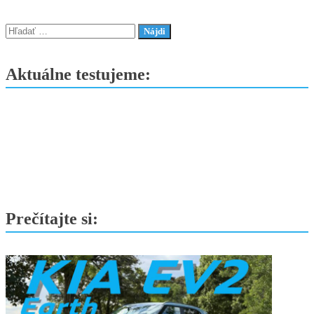
–
Všestranné
Hľadať:
rodinné
SUV
Aktuálne testujeme:
sa
nápadne
podobá…
Prečítajte si: