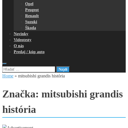
Opel
Peugeot
Renault
Suzuki
Škoda
Novinky
Videotesty
O nás
Predaj / kúp auto
Hľadať:
Home
»
mitsubishi grandis história
Značka:
mitsubishi grandis
história