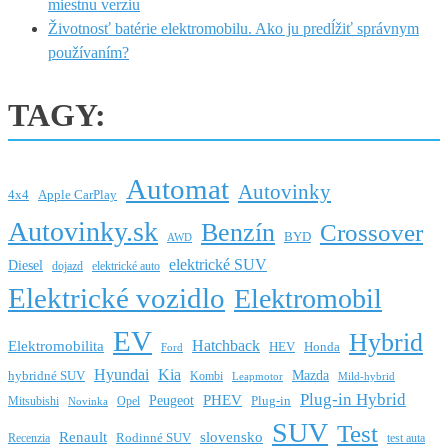
miestnu verziu
Životnosť batérie elektromobilu. Ako ju predĺžiť správnym
používaním?
TAGY:
Automat
Autovinky
4x4
Apple CarPlay
Autovinky.sk
Benzín
Crossover
BYD
AWD
elektrické SUV
Diesel
dojazd
elektrické auto
Elektrické vozidlo
Elektromobil
EV
Hybrid
Hatchback
Elektromobilita
HEV
Honda
Ford
Hyundai
Kia
Mazda
hybridné SUV
Kombi
Leapmotor
Mild-hybrid
Plug-in Hybrid
PHEV
Peugeot
Mitsubishi
Opel
Plug-in
Novinka
SUV
Test
Renault
slovensko
Rodinné SUV
Recenzia
test auta