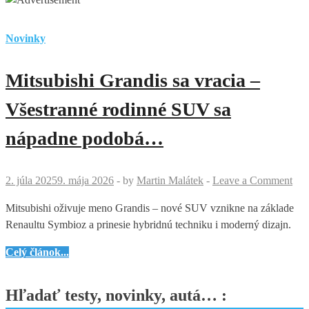
Novinky
Mitsubishi Grandis sa vracia –
Všestranné rodinné SUV sa
nápadne podobá…
2. júla 2025
9. mája 2026
-
by
Martin Malátek
-
Leave a Comment
Mitsubishi oživuje meno Grandis – nové SUV vznikne na základe
Renaultu Symbioz a prinesie hybridnú techniku i moderný dizajn.
Mitsubishi
Celý článok...
Grandis
sa
Hľadať testy, novinky, autá… :
vracia