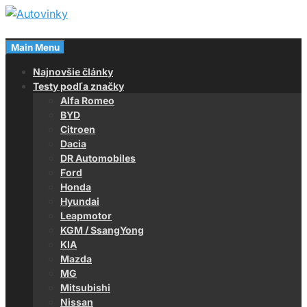
Skip
to
Magazín o autách
content
Main Menu
Autovinky
Najnovšie články
Testy podľa značky
Alfa Romeo
BYD
Citroen
Dacia
DR Automobiles
Ford
Honda
Hyundai
Leapmotor
KGM / SsangYong
KIA
Mazda
MG
Mitsubishi
Nissan