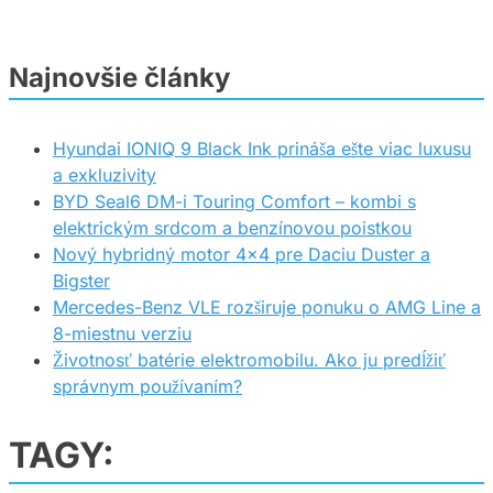
Najnovšie články
Hyundai IONIQ 9 Black Ink prináša ešte viac luxusu
a exkluzivity
BYD Seal6 DM-i Touring Comfort – kombi s
elektrickým srdcom a benzínovou poistkou
Nový hybridný motor 4×4 pre Daciu Duster a
Bigster
Mercedes-Benz VLE rozširuje ponuku o AMG Line a
8-miestnu verziu
Životnosť batérie elektromobilu. Ako ju predĺžiť
správnym používaním?
TAGY: