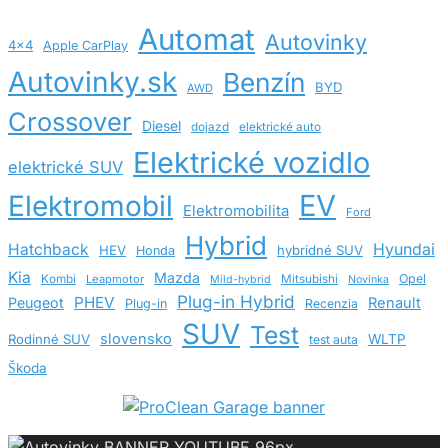
Automat
Autovinky
4x4
Apple CarPlay
Autovinky.sk
Benzín
BYD
AWD
Crossover
Diesel
dojazd
elektrické auto
Elektrické vozidlo
elektrické SUV
EV
Elektromobil
Elektromobilita
Ford
Hybrid
Hatchback
Hyundai
HEV
hybridné SUV
Honda
Kia
Mazda
Opel
Kombi
Leapmotor
Mitsubishi
Mild-hybrid
Novinka
Plug-in Hybrid
PHEV
Peugeot
Renault
Plug-in
Recenzia
SUV
Test
slovensko
Rodinné SUV
WLTP
test auta
Škoda