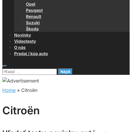
Opel
Peugeot
Renault
Suzuki
Škoda
Novinky
Videotesty
O nás
Predaj / kúp auto
Hľadať:
Home
»
Citroën
Citroën