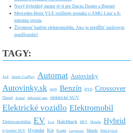
Nový hybridný motor 4×4 pre Daciu Duster a Bigster
Mercedes-Benz VLE rozširuje ponuku o AMG Line a 8-
miestnu verziu
Životnosť batérie elektromobilu. Ako ju predĺžiť správnym
používaním?
TAGY:
Automat
Autovinky
4x4
Apple CarPlay
Autovinky.sk
Benzín
Crossover
BYD
AWD
elektrické SUV
Diesel
dojazd
elektrické auto
Elektrické vozidlo
Elektromobil
EV
Hybrid
Hatchback
Elektromobilita
HEV
Honda
Ford
Hyundai
Kia
Mazda
hybridné SUV
Kombi
Leapmotor
Mild-hybrid