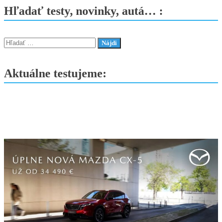
Black
Hľadať testy, novinky, autá… :
Edition
–
limitovaná
Hľadať:
edícia
s
Aktuálne testujeme:
čiernymi
detailmi
a
Full
LED
svetlami