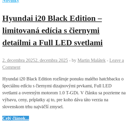
Novinky
Hyundai i20 Black Edition –
limitovaná edícia s čiernymi
detailmi a Full LED svetlami
2. decembra 2025
2. decembra 2025
-
by
Martin Malátek
-
Leave a
Comment
Hyundai i20 Black Edition rozširuje ponuku malého hatchbacku o
špeciálnu edíciu s čiernymi dizajnovými prvkami, Full LED
svetlami a overeným motorom 1.0 T-GDi. V článku sa pozrieme na
výbavu, ceny, príplatky aj to, pre koho dáva táto verzia na
slovenskom trhu najväčší zmysel.
Hyundai
Celý článok...
i20