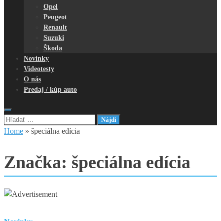
Opel
Peugeot
Renault
Suzuki
Škoda
Novinky
Videotesty
O nás
Predaj / kúp auto
Hľadať:
Home
»
špeciálna edícia
Značka:
špeciálna edícia