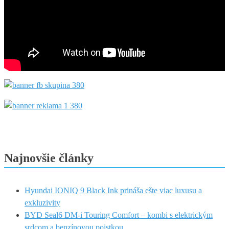
Najnovšie články
Hyundai IONIQ 9 Black Ink prináša ešte viac luxusu a
exkluzivity
BYD Seal6 DM-i Touring Comfort – kombi s elektrickým
srdcom a benzínovou poistkou